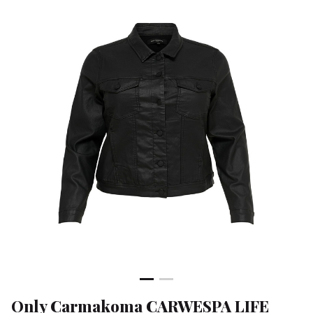
DNM
JACKE
-
Klean
&
Sa
Only Carmakoma CARWESPA LIFE