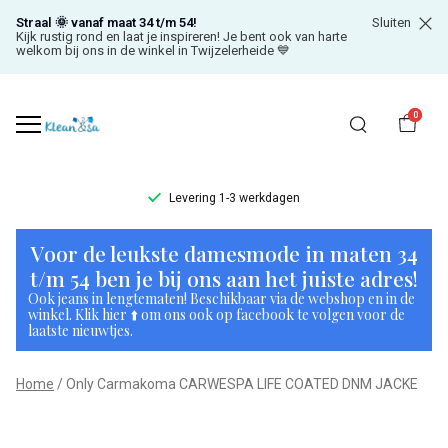
Straal 🌞 vanaf maat 34 t/m 54!
Sluiten
Kijk rustig rond en laat je inspireren! Je bent ook van harte
welkom bij ons in de winkel in Twijzelerheide 💙
0
Levering 1-3 werkdagen
Only
Voor de leukste damesmode in maten 34
Carmakoma
t/m 54 ben je bij ons aan het juiste adres!
Ook jeans in lengtematen! Beschikbaar via de webshop en in de
CARWESPA
winkel. Klik hier ⬆️ om ons ook op facebook te volgen voor de
laatste nieuwtjes.
LIFE
Home
Only Carmakoma CARWESPA LIFE COATED DNM JACKE
COATED