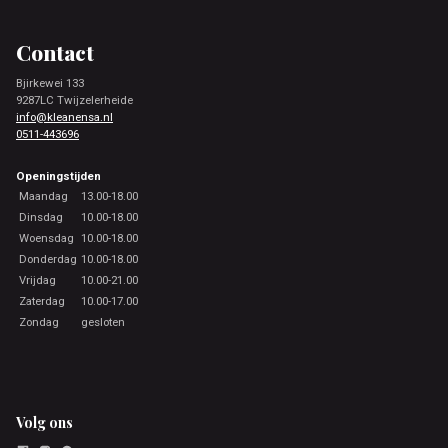
Footer
Contact
Bjirkewei 133
9287LC Twijzelerheide
info@kleanensa.nl
0511-443696
Openingstijden
Maandag
13.00-18.00
Dinsdag
10.00-18.00
Woensdag
10.00-18.00
Donderdag
10.00-18.00
Vrijdag
10.00-21.00
Zaterdag
10.00-17.00
Zondag
gesloten
Volg ons