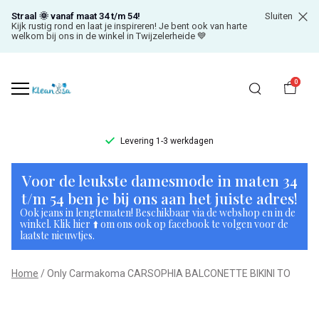
Straal 🌞 vanaf maat 34 t/m 54!
Sluiten
Kijk rustig rond en laat je inspireren! Je bent ook van harte
welkom bij ons in de winkel in Twijzelerheide 💙
0
Levering 1-3 werkdagen
Only
Voor de leukste damesmode in maten 34
Carmakoma
t/m 54 ben je bij ons aan het juiste adres!
Ook jeans in lengtematen! Beschikbaar via de webshop en in de
CARSOPHIA
winkel. Klik hier ⬆️ om ons ook op facebook te volgen voor de
laatste nieuwtjes.
BALCONETTE
Home
Only Carmakoma CARSOPHIA BALCONETTE BIKINI TO
BIKINI