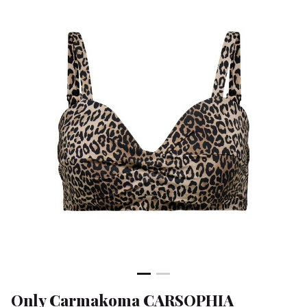
TO
-
Klean
&
Sa
Only Carmakoma CARSOPHIA