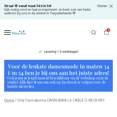
Straal 🌞 vanaf maat 34 t/m 54!
Sluiten
Kijk rustig rond en laat je inspireren! Je bent ook van harte
welkom bij ons in de winkel in Twijzelerheide 💙
0
Levering 1-3 werkdagen
Only
Voor de leukste damesmode in maten 34
Carmakoma
t/m 54 ben je bij ons aan het juiste adres!
Ook jeans in lengtematen! Beschikbaar via de webshop en in de
CARRUBINA
winkel. Klik hier ⬆️ om ons ook op facebook te volgen voor de
laatste nieuwtjes.
LS
Home
Only Carmakoma CARRUBINA LS CABLE O-NECK KNT
CABLE