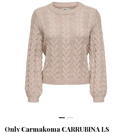
O-
NECK
KNT
-
Klean
&
Sa
Only Carmakoma CARRUBINA LS