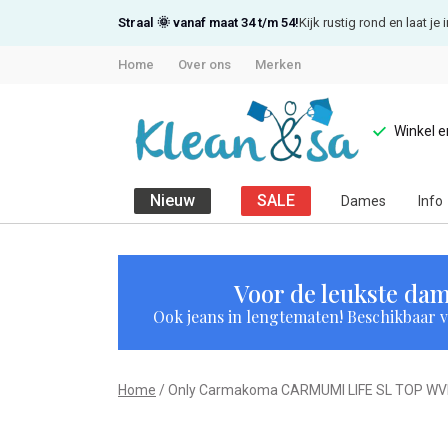
Straal 🌞 vanaf maat 34 t/m 54!
Kijk rustig rond en laat j
Home
Over ons
Merken
Winkel 
Nieuw
SALE
Dames
Info
Only
Carmakoma
Voor de leukste dam
Ook jeans in lengtematen! Beschikbaar vi
CARMUMI
LIFE
Home
Only Carmakoma CARMUMI LIFE SL TOP W
SL