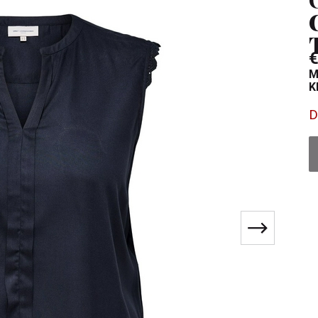
€
M
K
D