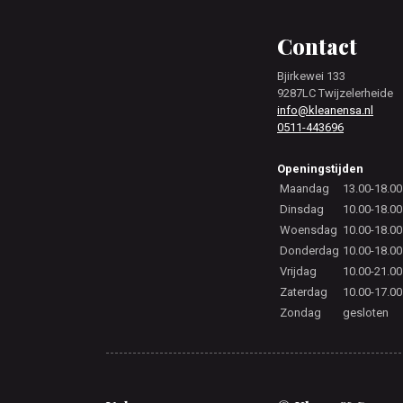
Footer
Contact
Bjirkewei 133
9287LC Twijzelerheide
info@kleanensa.nl
0511-443696
Openingstijden
Maandag
13.00-18.00
Dinsdag
10.00-18.00
Woensdag
10.00-18.00
Donderdag
10.00-18.00
Vrijdag
10.00-21.00
Zaterdag
10.00-17.00
Zondag
gesloten