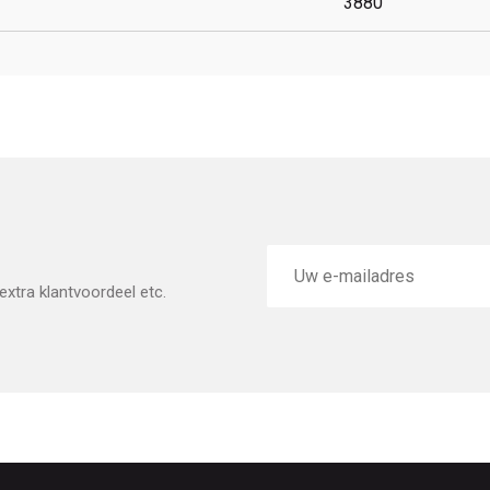
3880
E-
mailadres
xtra klantvoordeel etc.