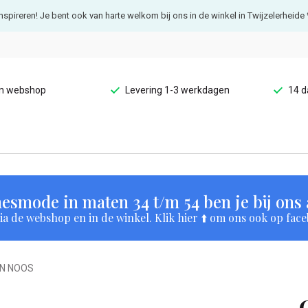
e inspireren! Je bent ook van harte welkom bij ons in de winkel in Twijzelerheide 
en webshop
Levering 1-3 werkdagen
14 d
esmode in maten 34 t/m 54 ben je bij ons a
a de webshop en in de winkel. Klik hier ⬆️ om ons ook op face
VN NOOS