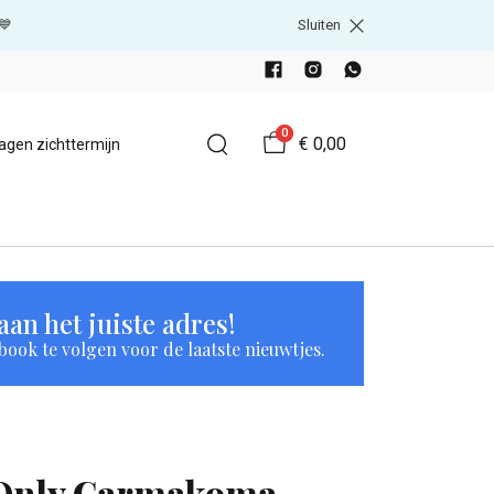
💙
Sluiten
0
€ 0,00
agen zichttermijn
an het juiste adres!
book te volgen voor de laatste nieuwtjes.
Only Carmakoma