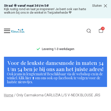
Straal 🌞 vanaf maat 34 t/m 54!
Sluiten
Kijk rustig rond en laat je inspireren! Je bent ook van harte
welkom bij ons in de winkel in Twijzelerheide 💙
0
Levering 1-3 werkdagen
Only
Voor de leukste damesmode in maten 34
Carmakoma
t/m 54 ben je bij ons aan het juiste adres!
Ook jeans in lengtematen! Beschikbaar via de webshop en in de
CARLUZIA
winkel. Klik hier ⬆️ om ons ook op facebook te volgen voor de
laatste nieuwtjes.
L/S
Home
Only Carmakoma CARLUZIA L/S V-NECK BLOUSE JRS
V-