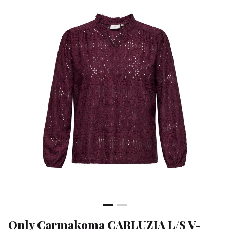
NECK
BLOUSE
JRS
-
Klean
&
Sa
Only Carmakoma CARLUZIA L/S V-