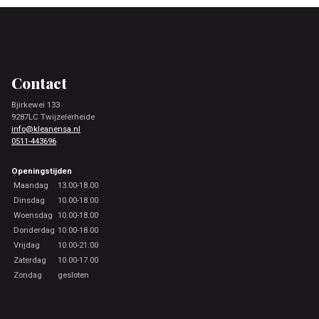
Footer
Contact
Bjirkewei 133
9287LC Twijzelerheide
info@kleanensa.nl
0511-443696
Openingstijden
Maandag
13.00-18.00
Dinsdag
10.00-18.00
Woensdag
10.00-18.00
Donderdag
10.00-18.00
Vrijdag
10.00-21.00
Zaterdag
10.00-17.00
Zondag
gesloten