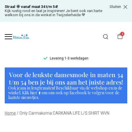
Straal 🌞 vanaf maat 34 t/m 54!
Sluiten
Kijk rustig rond en laat je inspireren! Je bent ook van harte
welkom bij ons in de winkel in Twijzelerheide 💙
0
Levering 1-3 werkdagen
Only
Voor de leukste damesmode in maten 34
Carmakoma
t/m 54 ben je bij ons aan het juiste adres!
Ook jeans in lengtematen! Beschikbaar via de webshop en in de
CARKANA
winkel. Klik hier ⬆️ om ons ook op facebook te volgen voor de
laatste nieuwtjes.
LIFE
Home
Only Carmakoma CARKANA LIFE L/S SHIRT WVN
L/S