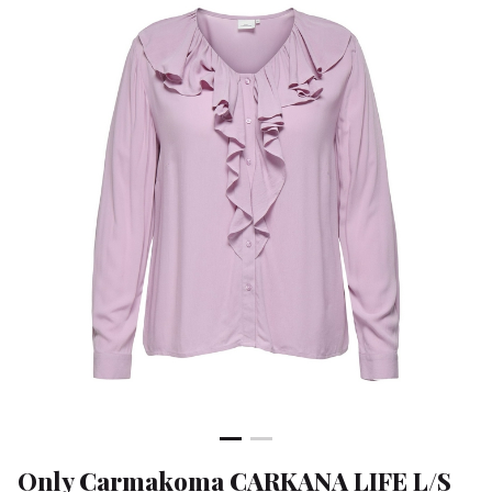
SHIRT
WVN
-
Klean
&
Sa
Only Carmakoma CARKANA LIFE L/S