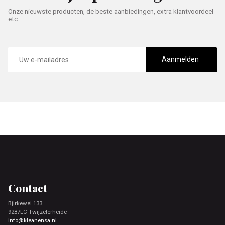
Onze nieuwste producten, de beste aanbiedingen, extra klantvoordeel
etc.
E-
mailadres
Aanmelden
Footer
Contact
Bjirkewei 133
9287LC Twijzelerheide
info@kleanensa.nl