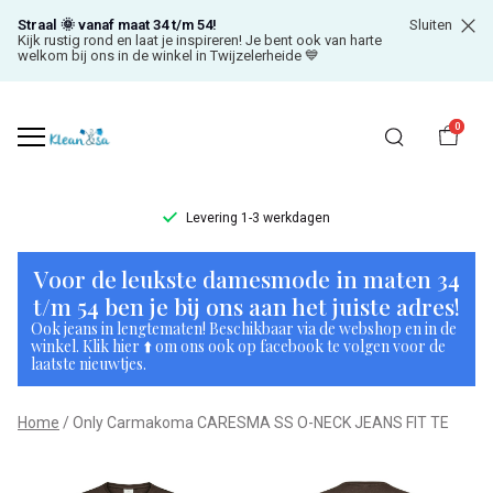
Straal 🌞 vanaf maat 34 t/m 54!
Sluiten
Kijk rustig rond en laat je inspireren! Je bent ook van harte
welkom bij ons in de winkel in Twijzelerheide 💙
0
Levering 1-3 werkdagen
Only
Voor de leukste damesmode in maten 34
Carmakoma
t/m 54 ben je bij ons aan het juiste adres!
Ook jeans in lengtematen! Beschikbaar via de webshop en in de
CARESMA
winkel. Klik hier ⬆️ om ons ook op facebook te volgen voor de
laatste nieuwtjes.
SS
Home
Only Carmakoma CARESMA SS O-NECK JEANS FIT TE
O-