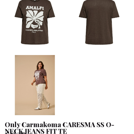
NECK
JEANS
FIT
TE
-
Klean
&
Sa
Only Carmakoma CARESMA SS O-
NECK JEANS FIT TE