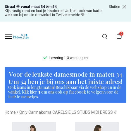
Straal 🌞 vanaf maat 34 t/m 54!
Sluiten
Kijk rustig rond en laat je inspireren! Je bent ook van harte
welkom bij ons in de winkel in Twijzelerheide 💙
0
Levering 1-3 werkdagen
Only
Voor de leukste damesmode in maten 34
Carmakoma
t/m 54 ben je bij ons aan het juiste adres!
Ook jeans in lengtematen! Beschikbaar via de webshop en in de
CARELSIE
winkel. Klik hier ⬆️ om ons ook op facebook te volgen voor de
laatste nieuwtjes.
LS
Home
Only Carmakoma CARELSIE LS STUDS MIDI DRESS K
STUDS