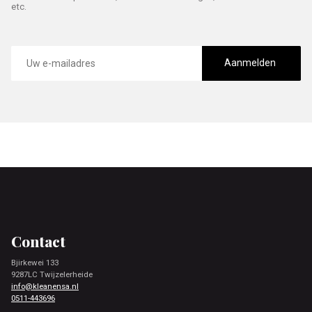
etc.
E-
mailadres
Aanmelden
Footer
Contact
Bjirkewei 133
9287LC Twijzelerheide
info@kleanensa.nl
0511-443696