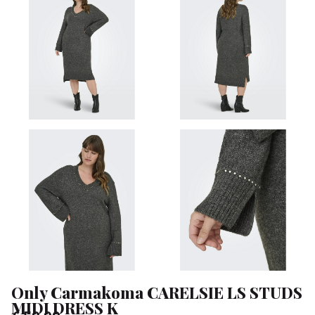
MIDI
DRESS
K
-
Klean
&
Sa
Only Carmakoma CARELSIE LS STUDS
MIDI DRESS K