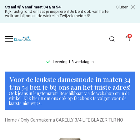
Straal 🌞 vanaf maat 34 t/m 54!
Sluiten
Kijk rustig rond en laat je inspireren! Je bent ook van harte
welkom bij ons in de winkel in Twijzelerheide 💙
0
Levering 1-3 werkdagen
Only
Voor de leukste damesmode in maten 34
Carmakoma
t/m 54 ben je bij ons aan het juiste adres!
Ook jeans in lengtematen! Beschikbaar via de webshop en in de
CARELLY
winkel. Klik hier ⬆️ om ons ook op facebook te volgen voor de
laatste nieuwtjes.
3/4
Home
Only Carmakoma CARELLY 3/4 LIFE BLAZER TLR NO
LIFE