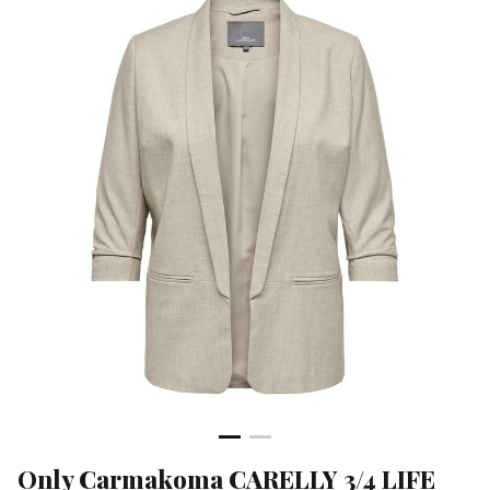
BLAZER
TLR
NO
-
Klean
&
Sa
Only Carmakoma CARELLY 3/4 LIFE