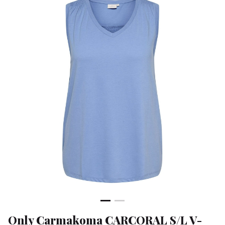
NECK
TEE
JRS
-
Klean
&
Sa
Only Carmakoma CARCORAL S/L V-