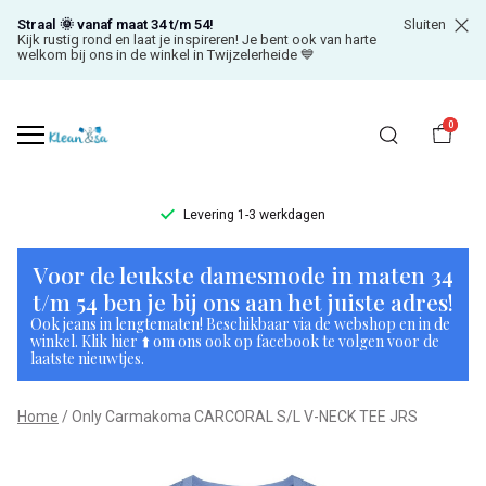
Straal 🌞 vanaf maat 34 t/m 54!
Sluiten
Kijk rustig rond en laat je inspireren! Je bent ook van harte
welkom bij ons in de winkel in Twijzelerheide 💙
0
Levering 1-3 werkdagen
Only
Voor de leukste damesmode in maten 34
Carmakoma
t/m 54 ben je bij ons aan het juiste adres!
Ook jeans in lengtematen! Beschikbaar via de webshop en in de
CARCORAL
winkel. Klik hier ⬆️ om ons ook op facebook te volgen voor de
laatste nieuwtjes.
S/L
Home
Only Carmakoma CARCORAL S/L V-NECK TEE JRS
V-