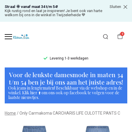
Straal 🌞 vanaf maat 34 t/m 54!
Sluiten
Kijk rustig rond en laat je inspireren! Je bent ook van harte
welkom bij ons in de winkel in Twijzelerheide 💙
0
Levering 1-3 werkdagen
Only
Voor de leukste damesmode in maten 34
Carmakoma
t/m 54 ben je bij ons aan het juiste adres!
Ook jeans in lengtematen! Beschikbaar via de webshop en in de
CARCHARIS
winkel. Klik hier ⬆️ om ons ook op facebook te volgen voor de
laatste nieuwtjes.
LIFE
Home
Only Carmakoma CARCHARIS LIFE CULOTTE PANTS C
CULOTTE