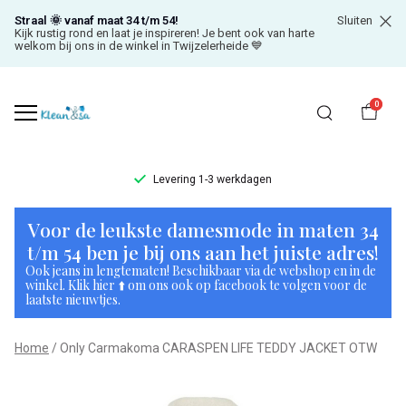
Straal 🌞 vanaf maat 34 t/m 54!
Sluiten
Kijk rustig rond en laat je inspireren! Je bent ook van harte
welkom bij ons in de winkel in Twijzelerheide 💙
0
Levering 1-3 werkdagen
Only
Voor de leukste damesmode in maten 34
Carmakoma
t/m 54 ben je bij ons aan het juiste adres!
Ook jeans in lengtematen! Beschikbaar via de webshop en in de
CARASPEN
winkel. Klik hier ⬆️ om ons ook op facebook te volgen voor de
laatste nieuwtjes.
LIFE
Home
Only Carmakoma CARASPEN LIFE TEDDY JACKET OTW
TEDDY