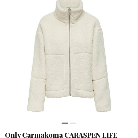
JACKET
OTW
-
Klean
&
Sa
Only Carmakoma CARASPEN LIFE