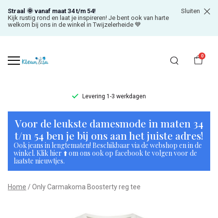
Straal 🌞 vanaf maat 34 t/m 54!
Sluiten
Kijk rustig rond en laat je inspireren! Je bent ook van harte
welkom bij ons in de winkel in Twijzelerheide 💙
0
Levering 1-3 werkdagen
Only
Voor de leukste damesmode in maten 34
Carmakoma
t/m 54 ben je bij ons aan het juiste adres!
Ook jeans in lengtematen! Beschikbaar via de webshop en in de
Boosterty
winkel. Klik hier ⬆️ om ons ook op facebook te volgen voor de
laatste nieuwtjes.
reg
Home
Only Carmakoma Boosterty reg tee
tee