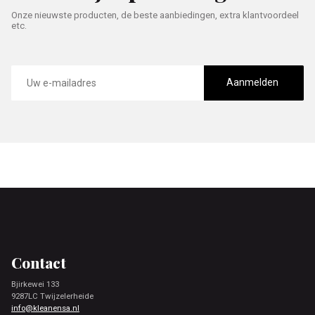
Onze nieuwste producten, de beste aanbiedingen, extra klantvoordeel
etc.
E-
mailadres
Aanmelden
Footer
Contact
Bjirkewei 133
9287LC Twijzelerheide
info@kleanensa.nl