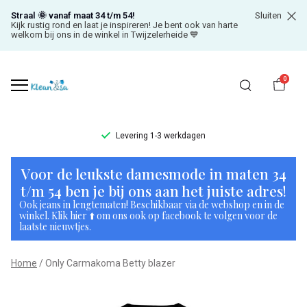
Straal 🌞 vanaf maat 34 t/m 54!
Sluiten
Kijk rustig rond en laat je inspireren! Je bent ook van harte
welkom bij ons in de winkel in Twijzelerheide 💙
0
Levering 1-3 werkdagen
Only
Voor de leukste damesmode in maten 34
Carmakoma
t/m 54 ben je bij ons aan het juiste adres!
Ook jeans in lengtematen! Beschikbaar via de webshop en in de
Betty
winkel. Klik hier ⬆️ om ons ook op facebook te volgen voor de
laatste nieuwtjes.
blazer
Home
Only Carmakoma Betty blazer
-