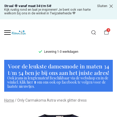
Straal 🌞 vanaf maat 34 t/m 54!
Sluiten
Kijk rustig rond en laat je inspireren! Je bent ook van harte
welkom bij ons in de winkel in Twijzelerheide 💙
0
Levering 1-3 werkdagen
Only
Voor de leukste damesmode in maten 34
Carmakoma
t/m 54 ben je bij ons aan het juiste adres!
Ook jeans in lengtematen! Beschikbaar via de webshop en in de
Astra
winkel. Klik hier ⬆️ om ons ook op facebook te volgen voor de
laatste nieuwtjes.
vneck
Home
Only Carmakoma Astra vneck glitter dress
glitter