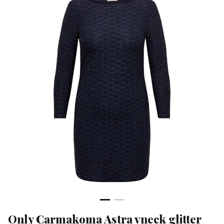
dress
-
Klean
&
Sa
Only Carmakoma Astra vneck glitter