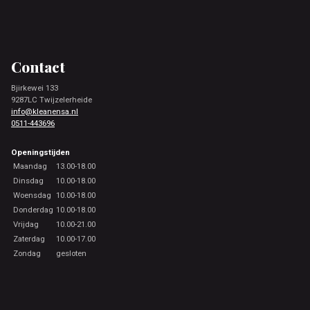
Footer
Contact
Bjirkewei 133
9287LC Twijzelerheide
info@kleanensa.nl
0511-443696
Openingstijden
Maandag
13.00-18.00
Dinsdag
10.00-18.00
Woensdag
10.00-18.00
Donderdag
10.00-18.00
Vrijdag
10.00-21.00
Zaterdag
10.00-17.00
Zondag
gesloten