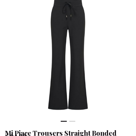
-
Klean
&
Sa
Mi Piace Trousers Straight Bonded