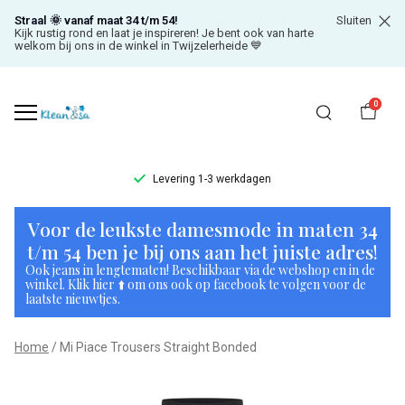
Straal 🌞 vanaf maat 34 t/m 54!
Sluiten
Kijk rustig rond en laat je inspireren! Je bent ook van harte
welkom bij ons in de winkel in Twijzelerheide 💙
0
Levering 1-3 werkdagen
Mi
Voor de leukste damesmode in maten 34
Piace
t/m 54 ben je bij ons aan het juiste adres!
Ook jeans in lengtematen! Beschikbaar via de webshop en in de
Trousers
winkel. Klik hier ⬆️ om ons ook op facebook te volgen voor de
laatste nieuwtjes.
Straight
Home
Mi Piace Trousers Straight Bonded
Bonded