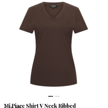
Ribbed
-
Klean
&
Sa
Mi Piace Shirt V Neck Ribbed