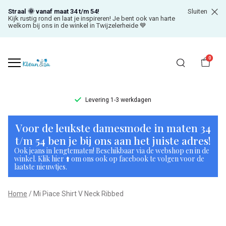
Straal 🌞 vanaf maat 34 t/m 54!
Sluiten
Kijk rustig rond en laat je inspireren! Je bent ook van harte
welkom bij ons in de winkel in Twijzelerheide 💙
0
Levering 1-3 werkdagen
Mi
Voor de leukste damesmode in maten 34
Piace
t/m 54 ben je bij ons aan het juiste adres!
Ook jeans in lengtematen! Beschikbaar via de webshop en in de
Shirt
winkel. Klik hier ⬆️ om ons ook op facebook te volgen voor de
laatste nieuwtjes.
V
Home
Mi Piace Shirt V Neck Ribbed
Neck