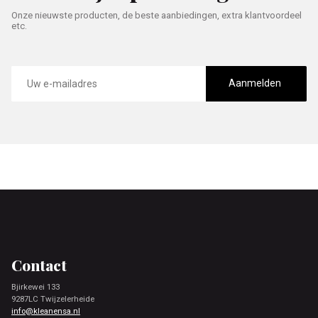
Onze nieuwste producten, de beste aanbiedingen, extra klantvoordeel
etc.
E-
mailadres
Aanmelden
Footer
Contact
Bjirkewei 133
9287LC Twijzelerheide
info@kleanensa.nl