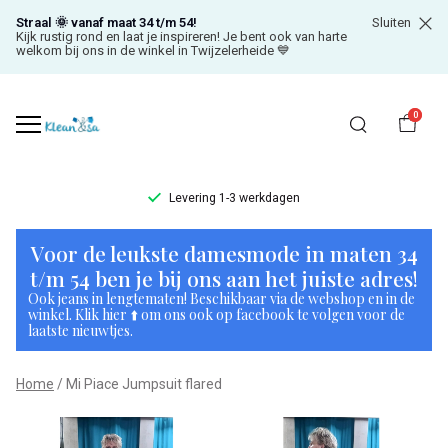
Straal 🌞 vanaf maat 34 t/m 54!
Sluiten
Kijk rustig rond en laat je inspireren! Je bent ook van harte
welkom bij ons in de winkel in Twijzelerheide 💙
0
Levering 1-3 werkdagen
Mi
Voor de leukste damesmode in maten 34
Piace
t/m 54 ben je bij ons aan het juiste adres!
Ook jeans in lengtematen! Beschikbaar via de webshop en in de
Jumpsuit
winkel. Klik hier ⬆️ om ons ook op facebook te volgen voor de
laatste nieuwtjes.
flared
Home
Mi Piace Jumpsuit flared
-