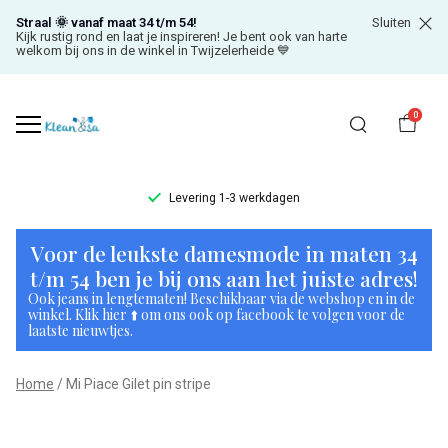
Straal 🌞 vanaf maat 34 t/m 54!
Sluiten
Kijk rustig rond en laat je inspireren! Je bent ook van harte
welkom bij ons in de winkel in Twijzelerheide 💙
0
Levering 1-3 werkdagen
Mi
Voor de leukste damesmode in maten 34
Piace
t/m 54 ben je bij ons aan het juiste adres!
Ook jeans in lengtematen! Beschikbaar via de webshop en in de
Gilet
winkel. Klik hier ⬆️ om ons ook op facebook te volgen voor de
laatste nieuwtjes.
pin
Home
Mi Piace Gilet pin stripe
stripe