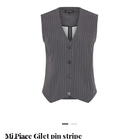
-
Klean
&
Sa
Mi Piace Gilet pin stripe