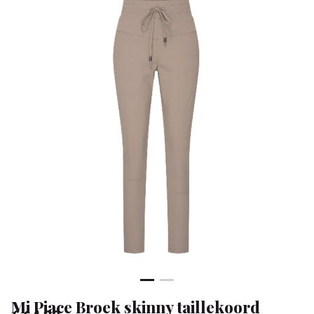
-
Klean
&
Sa
Mi Piace Broek skinny taillekoord