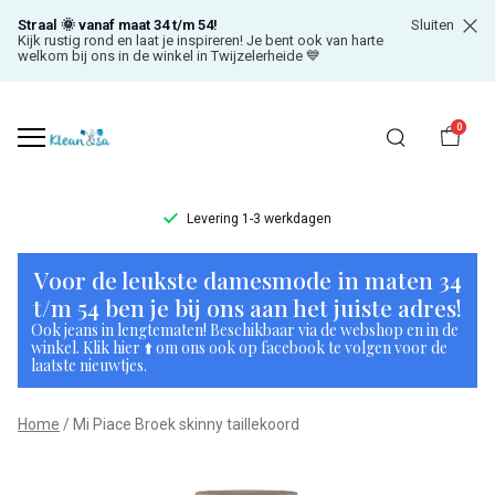
Straal 🌞 vanaf maat 34 t/m 54!
Sluiten
Kijk rustig rond en laat je inspireren! Je bent ook van harte
welkom bij ons in de winkel in Twijzelerheide 💙
0
Levering 1-3 werkdagen
Mi
Voor de leukste damesmode in maten 34
Piace
t/m 54 ben je bij ons aan het juiste adres!
Ook jeans in lengtematen! Beschikbaar via de webshop en in de
Broek
winkel. Klik hier ⬆️ om ons ook op facebook te volgen voor de
laatste nieuwtjes.
skinny
Home
Mi Piace Broek skinny taillekoord
taillekoord