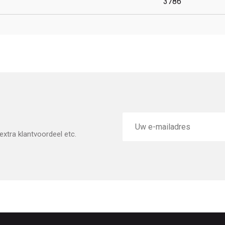
3786
E-
mailadres
xtra klantvoordeel etc.