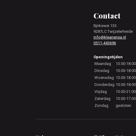
Footer
Contact
Bjirkewei 133
9287LC Twijzelerheide
info@kleanensa.nl
0511-443696
Openingstijden
Maandag
13.00-18.00
Dinsdag
10.00-18.00
Woensdag
10.00-18.00
Donderdag
10.00-18.00
Vrijdag
10.00-21.00
Zaterdag
10.00-17.00
Zondag
gesloten