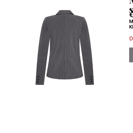
€
M
K
D