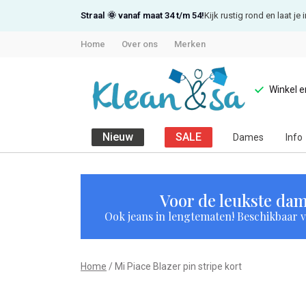
Straal 🌞 vanaf maat 34 t/m 54!
Kijk rustig rond en laat j
Home
Over ons
Merken
Winkel 
Nieuw
SALE
Dames
Info
Mi
Piace
Voor de leukste dam
Ook jeans in lengtematen! Beschikbaar vi
Blazer
pin
Home
Mi Piace Blazer pin stripe kort
stripe