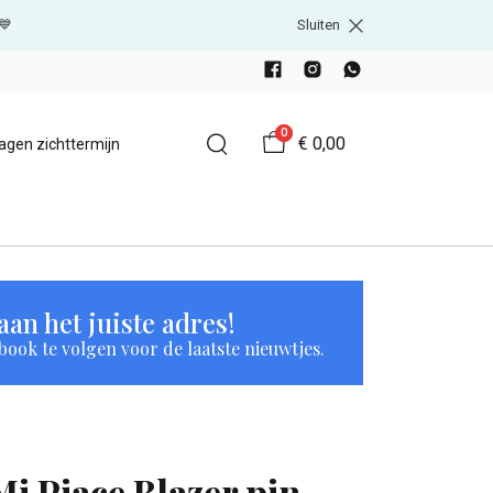
💙
Sluiten
0
€ 0,00
agen zichttermijn
an het juiste adres!
book te volgen voor de laatste nieuwtjes.
Mi Piace Blazer pin