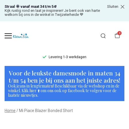
Straal 🌞 vanaf maat 34 t/m 54!
Sluiten
Kijk rustig rond en laat je inspireren! Je bent ook van harte
welkom bij ons in de winkel in Twijzelerheide 💙
0
Levering 1-3 werkdagen
Mi
Voor de leukste damesmode in maten 34
Piace
t/m 54 ben je bij ons aan het juiste adres!
Ook jeans in lengtematen! Beschikbaar via de webshop en in de
Blazer
winkel. Klik hier ⬆️ om ons ook op facebook te volgen voor de
laatste nieuwtjes.
Bonded
Home
Mi Piace Blazer Bonded Short
Short