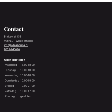
Footer
Contact
Bjirkewei 133
9287LC Twijzelerheide
info@kleanensa.nl
0511-443696
Openingstijden
Maandag
13.00-18.00
Dinsdag
10.00-18.00
Woensdag
10.00-18.00
Donderdag
10.00-18.00
Vrijdag
10.00-21.00
Zaterdag
10.00-17.00
Zondag
gesloten