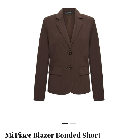
-
Klean
&
Sa
Mi Piace Blazer Bonded Short