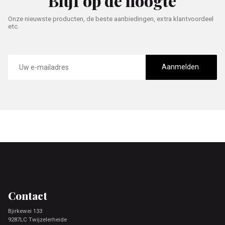
Blijf op de hoogte
Onze nieuwste producten, de beste aanbiedingen, extra klantvoordeel
etc.
E-
mailadres
Aanmelden
Footer
Contact
Bjirkewei 133
9287LC Twijzelerheide