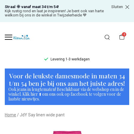
Straal 🌞 vanaf maat 34 t/m 54!
Sluiten
Kijk rustig rond en laat je inspireren! Je bent ook van harte
welkom bij ons in de winkel in Twijzelerheide 💙
0
Levering 1-3 werkdagen
JdY
Voor de leukste damesmode in maten 34
Say
t/m 54 ben je bij ons aan het juiste adres!
Ook jeans in lengtematen! Beschikbaar via de webshop en in de
linen
winkel. Klik hier ⬆️ om ons ook op facebook te volgen voor de
laatste nieuwtjes.
wide
Home
JdY Say linen wide pant
pant