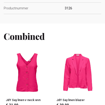
Productnummer
3126
Combined
JdY Say linen v-neck wvn
JdY Say linen blazer