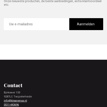
Onze nieuwste producten, de beste aanbiedingen, extra klantvoordeel
etc.
E-
mailadres
Aanmelden
Footer
Contact
Bjirkewei 133
9287LC Twijzelerheide
info@kleanensa.nl
0511-443696