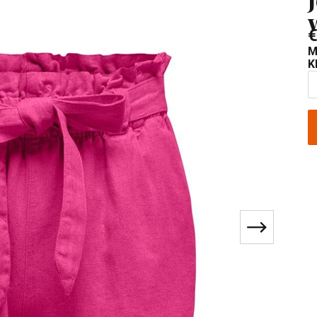
€
M
K