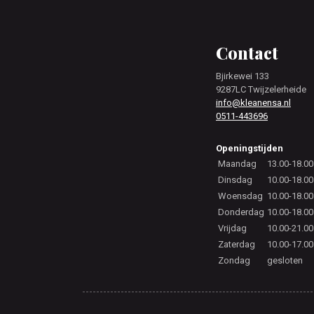
Footer
Contact
Bjirkewei 133
9287LC Twijzelerheide
info@kleanensa.nl
0511-443696
Openingstijden
Maandag
13.00-18.00
Dinsdag
10.00-18.00
Woensdag
10.00-18.00
Donderdag
10.00-18.00
Vrijdag
10.00-21.00
Zaterdag
10.00-17.00
Zondag
gesloten