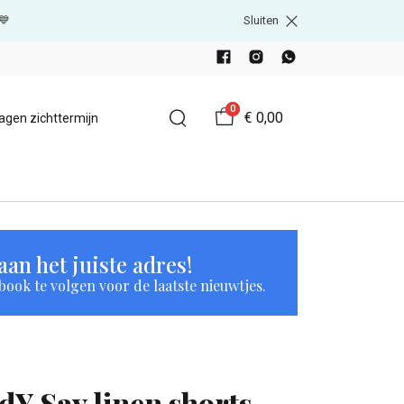
💙
Sluiten
0
€ 0,00
agen zichttermijn
an het juiste adres!
book te volgen voor de laatste nieuwtjes.
JdY Say linen shorts