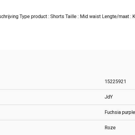
rijving Type product : Shorts Taille : Mid waist Lengte/maat : Kn
15225921
JdY
Fuchsia purpl
Roze