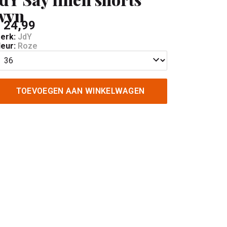
wvn
 24,99
erk:
JdY
leur:
Roze
TOEVOEGEN AAN WINKELWAGEN