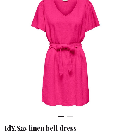
-
Klean
&
Sa
JdY Say linen bell dress