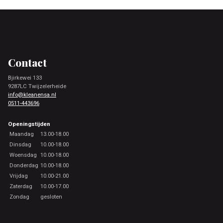
Footer
Contact
Bjirkewei 133
9287LC Twijzelerheide
info@kleanensa.nl
0511-443696
Openingstijden
Maandag
13.00-18.00
Dinsdag
10.00-18.00
Woensdag
10.00-18.00
Donderdag
10.00-18.00
Vrijdag
10.00-21.00
Zaterdag
10.00-17.00
Zondag
gesloten