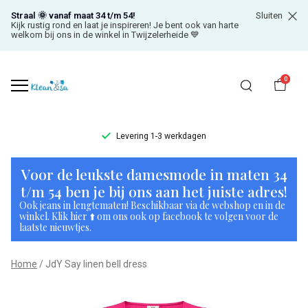
Straal 🌞 vanaf maat 34 t/m 54!
Sluiten
Kijk rustig rond en laat je inspireren! Je bent ook van harte
welkom bij ons in de winkel in Twijzelerheide 💙
0
Levering 1-3 werkdagen
JdY
Voor de leukste damesmode in maten 34
Say
t/m 54 ben je bij ons aan het juiste adres!
Ook jeans in lengtematen! Beschikbaar via de webshop en in de
linen
winkel. Klik hier ⬆️ om ons ook op facebook te volgen voor de
laatste nieuwtjes.
bell
Home
JdY Say linen bell dress
dress