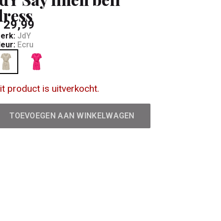
dress
 29,99
erk:
JdY
leur:
Ecru
it product is uitverkocht.
TOEVOEGEN AAN WINKELWAGEN