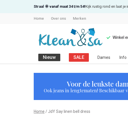
Straal 🌞 vanaf maat 34 t/m 54!
Kijk rustig rond en laat j
Home
Over ons
Merken
Winkel 
Nieuw
SALE
Dames
Info
JdY
Say
Voor de leukste dam
Ook jeans in lengtematen! Beschikbaar vi
linen
bell
Home
JdY Say linen bell dress
dress