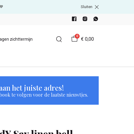
💙
Sluiten
0
€ 0,00
agen zichttermijn
an het juiste adres!
book te volgen voor de laatste nieuwtjes.
JdY Say linen bell