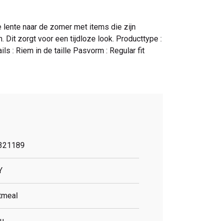
 lente naar de zomer met items die zijn
t zorgt voor een tijdloze look. Producttype :
 : Riem in de taille Pasvorm : Regular fit
321189
Y
tmeal
ru