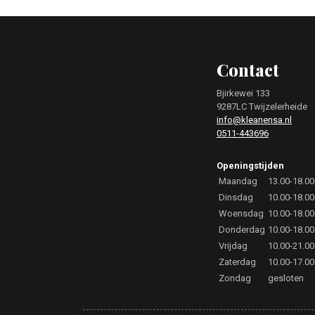
Footer
Contact
Bjirkewei 133
9287LC Twijzelerheide
info@kleanensa.nl
0511-443696
Openingstijden
Maandag
13.00-18.00
Dinsdag
10.00-18.00
Woensdag
10.00-18.00
Donderdag
10.00-18.00
Vrijdag
10.00-21.00
Zaterdag
10.00-17.00
Zondag
gesloten