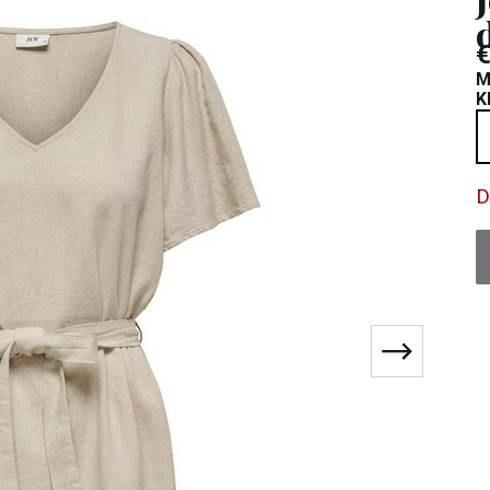
€
M
K
D