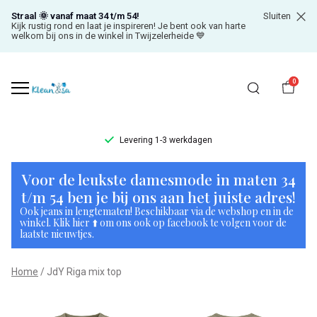
Straal 🌞 vanaf maat 34 t/m 54!
Sluiten
Kijk rustig rond en laat je inspireren! Je bent ook van harte
welkom bij ons in de winkel in Twijzelerheide 💙
0
Levering 1-3 werkdagen
JdY
Voor de leukste damesmode in maten 34
Riga
t/m 54 ben je bij ons aan het juiste adres!
Ook jeans in lengtematen! Beschikbaar via de webshop en in de
mix
winkel. Klik hier ⬆️ om ons ook op facebook te volgen voor de
laatste nieuwtjes.
top
Home
JdY Riga mix top
-