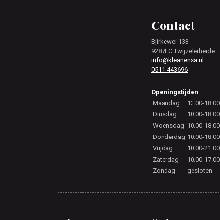
Footer
Contact
Bjirkewei 133
9287LC Twijzelerheide
info@kleanensa.nl
0511-443696
Openingstijden
Maandag
13.00-18.00
Dinsdag
10.00-18.00
Woensdag
10.00-18.00
Donderdag
10.00-18.00
Vrijdag
10.00-21.00
Zaterdag
10.00-17.00
Zondag
gesloten