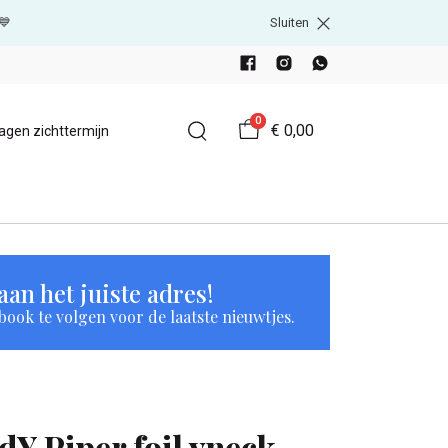
💙
Sluiten
0
€ 0,00
agen zichttermijn
an het juiste adres!
book te volgen voor de laatste nieuwtjes.
JdY Piper foil vneck