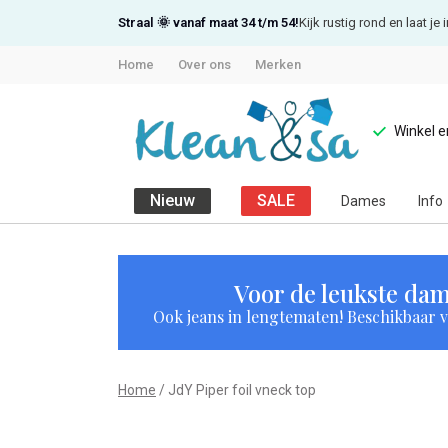
Straal 🌞 vanaf maat 34 t/m 54!
Kijk rustig rond en laat j
Home
Over ons
Merken
Winkel 
Nieuw
SALE
Dames
Info
JdY
Piper
Voor de leukste dam
Ook jeans in lengtematen! Beschikbaar vi
foil
vneck
Home
JdY Piper foil vneck top
top