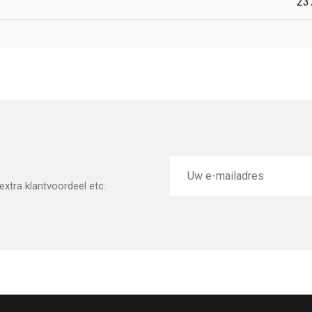
23
E-
mailadres
xtra klantvoordeel etc.