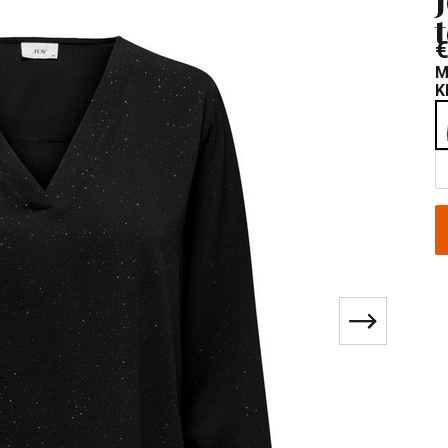
€
M
K