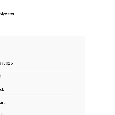
olyester
313025
Y
ack
art