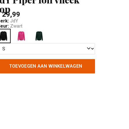
top
 29,99
erk:
JdY
leur:
Zwart
TOEVOEGEN AAN WINKELWAGEN