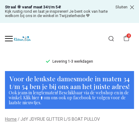
Straal 🌞 vanaf maat 34 t/m 54!
Sluiten
Kijk rustig rond en laat je inspireren! Je bent ook van harte
welkom bij ons in de winkel in Twijzelerheide 💙
0
Levering 1-3 werkdagen
JdY
Voor de leukste damesmode in maten 34
JDYRUE
t/m 54 ben je bij ons aan het juiste adres!
Ook jeans in lengtematen! Beschikbaar via de webshop en in de
GLITTER
winkel. Klik hier ⬆️ om ons ook op facebook te volgen voor de
laatste nieuwtjes.
L/S
Home
JdY JDYRUE GLITTER L/S BOAT PULLOV
BOAT