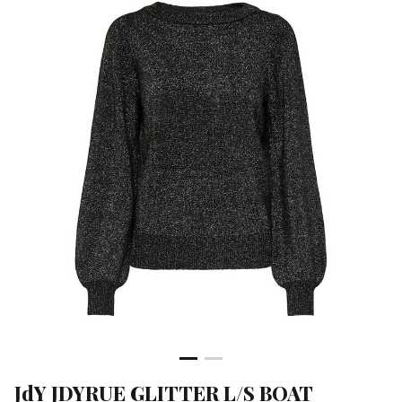
PULLOV
-
Klean
&
Sa
JdY JDYRUE GLITTER L/S BOAT