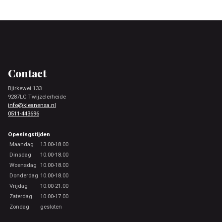
Footer
Contact
Bjirkewei 133
9287LC Twijzelerheide
info@kleanensa.nl
0511-443696
Openingstijden
Maandag
13.00-18.00
Dinsdag
10.00-18.00
Woensdag
10.00-18.00
Donderdag
10.00-18.00
Vrijdag
10.00-21.00
Zaterdag
10.00-17.00
Zondag
gesloten