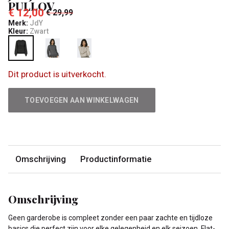
PULLOV
€ 12,00
€ 29,99
Merk:
JdY
Kleur:
Zwart
Dit product is uitverkocht.
TOEVOEGEN AAN WINKELWAGEN
Omschrijving
Productinformatie
Omschrijving
Geen garderobe is compleet zonder een paar zachte en tijdloze
basics die perfect zijn voor elke gelegenheid en elk seizoen. Flat-