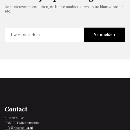
Onze nieuwste producten, de beste aanbiedingen, extra klantvoordeel
etc.
E-
mailadres
Aanmelden
Footer
Contact
Bjirkewei 133
9287LC Twijzelerheide
info@kleanensa.nl