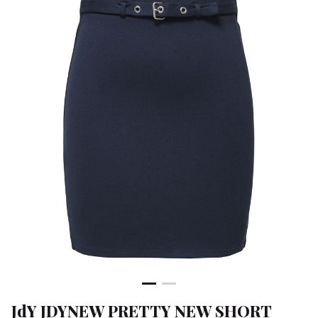
SKIRT
-
Klean
&
Sa
JdY JDYNEW PRETTY NEW SHORT