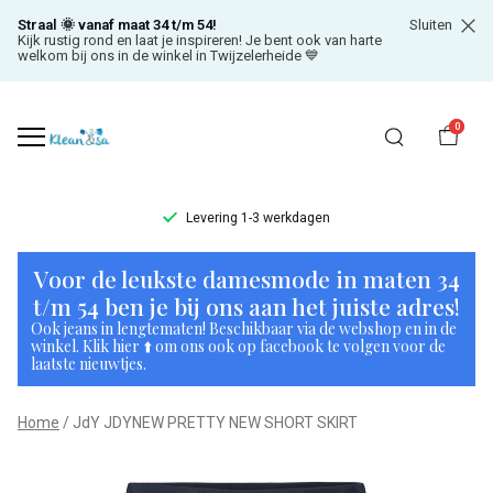
Straal 🌞 vanaf maat 34 t/m 54!
Sluiten
Kijk rustig rond en laat je inspireren! Je bent ook van harte
welkom bij ons in de winkel in Twijzelerheide 💙
0
Levering 1-3 werkdagen
JdY
Voor de leukste damesmode in maten 34
JDYNEW
t/m 54 ben je bij ons aan het juiste adres!
Ook jeans in lengtematen! Beschikbaar via de webshop en in de
PRETTY
winkel. Klik hier ⬆️ om ons ook op facebook te volgen voor de
laatste nieuwtjes.
NEW
Home
JdY JDYNEW PRETTY NEW SHORT SKIRT
SHORT