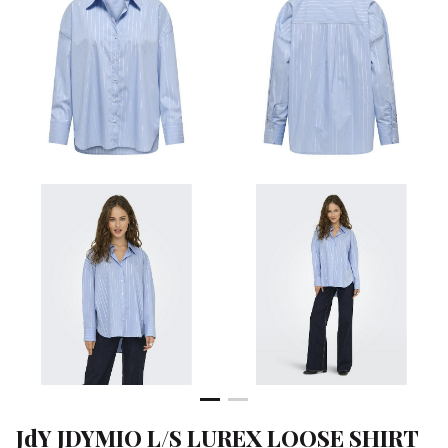
SHIRT
W
-
Klean
&
Sa
JdY JDYMIO L/S LUREX LOOSE SHIRT