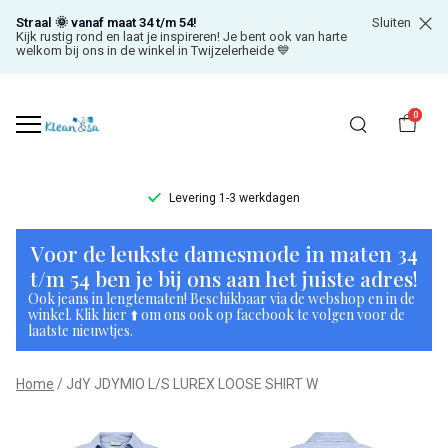
Straal 🌞 vanaf maat 34 t/m 54!
Sluiten
Kijk rustig rond en laat je inspireren! Je bent ook van harte
welkom bij ons in de winkel in Twijzelerheide 💙
0
Levering 1-3 werkdagen
JdY
Voor de leukste damesmode in maten 34
JDYMIO
t/m 54 ben je bij ons aan het juiste adres!
Ook jeans in lengtematen! Beschikbaar via de webshop en in de
L/S
winkel. Klik hier ⬆️ om ons ook op facebook te volgen voor de
laatste nieuwtjes.
LUREX
Home
JdY JDYMIO L/S LUREX LOOSE SHIRT W
LOOSE