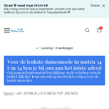
Straal 🌞 vanaf maat 34 t/m 54!
Sluiten
Kijk rustig rond en laat je inspireren! Je bent ook van harte
welkom bij ons in de winkel in Twijzelerheide 💙
0
Levering 1-3 werkdagen
JdY
Voor de leukste damesmode in maten 34
JDYMILA
t/m 54 ben je bij ons aan het juiste adres!
Ook jeans in lengtematen! Beschikbaar via de webshop en in de
L/S
winkel. Klik hier ⬆️ om ons ook op facebook te volgen voor de
laatste nieuwtjes.
O-
Home
JdY JDYMILA L/S O-NECK TOP JRS NOO
NECK