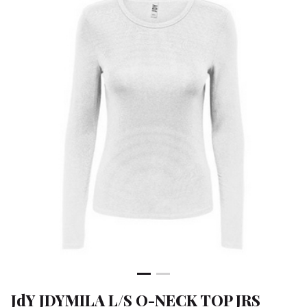
TOP
JRS
NOO
-
Klean
&
Sa
JdY JDYMILA L/S O-NECK TOP JRS