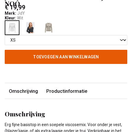
NOO
€ 19,99
Merk:
JdY
Kleur:
Wit
TOEVOEGEN AAN WINKELWAGEN
Omschrijving
Productinformatie
Omschrijving
Erg fijne basistop in een soepele viscosemix. Voor onder je vest,
(blazer)jasje, of als extra laagje onder je trui. Verkrijgbaar in het