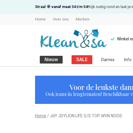
Straal 🌞 vanaf maat 34 t/m 54!
Kijk rustig rond en laat j
Home
Over ons
Merken
Winkel 
Nieuw
SALE
Dames
Info
JdY
JDYLION
Voor de leukste dam
Ook jeans in lengtematen! Beschikbaar vi
LIFE
S/S
Home
JdY JDYLION LIFE S/S TOP WVN NOOS
TOP