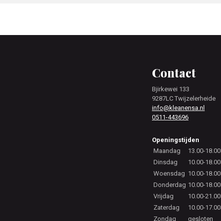
Footer
Contact
Bjirkewei 133
9287LC Twijzelerheide
info@kleanensa.nl
0511-443696
Openingstijden
Maandag
13.00-18.00
Dinsdag
10.00-18.00
Woensdag
10.00-18.00
Donderdag
10.00-18.00
Vrijdag
10.00-21.00
Zaterdag
10.00-17.00
Zondag
gesloten