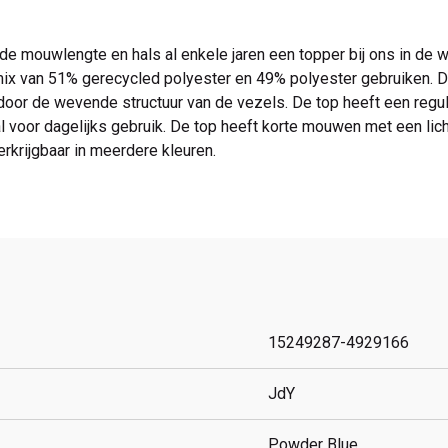
e mouwlengte en hals al enkele jaren een topper bij ons in de 
ix van 51% gerecycled polyester en 49% polyester gebruiken. Dit
door de wevende structuur van de vezels. De top heeft een regula
aal voor dagelijks gebruik. De top heeft korte mouwen met een lic
rkrijgbaar in meerdere kleuren.
15249287-4929166
JdY
Powder Blue