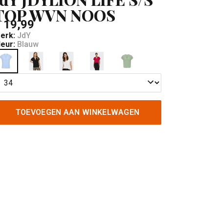
TOP WVN NOOS
 19,99
erk:
JdY
leur:
Blauw
TOEVOEGEN AAN WINKELWAGEN