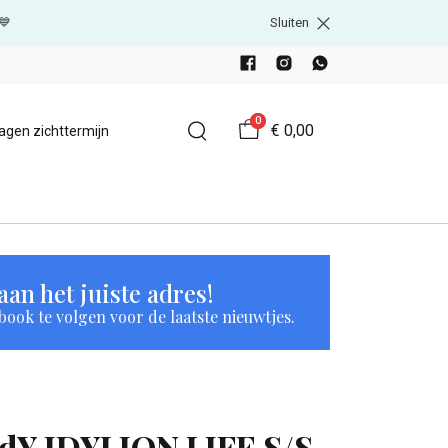
💙
Sluiten
0
€ 0,00
agen zichttermijn
an het juiste adres!
book te volgen voor de laatste nieuwtjes.
JdY JDYLION LIFE S/S