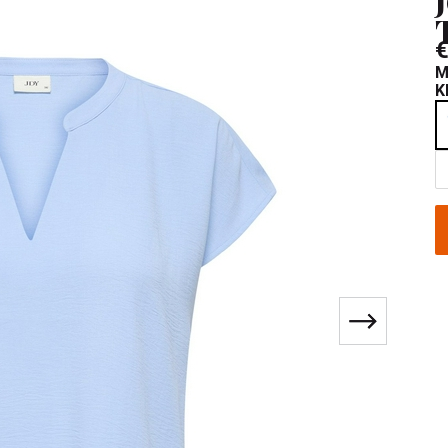
€
M
K