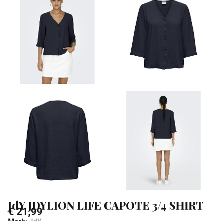
SHIRT
-
Klean
&
Sa
JdY JDYLION LIFE CAPOTE 3/4 SHIRT
€ 21,99