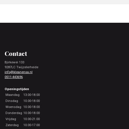
Footer
Contact
Bjirkewei 133
9287LC Twijzelerheide
info@kleanensa.nl
0511-443696
Openingstijden
Maandag
13.00-18.00
Dinsdag
10.00-18.00
Woensdag
10.00-18.00
Donderdag
10.00-18.00
Vrijdag
10.00-21.00
Zaterdag
10.00-17.00