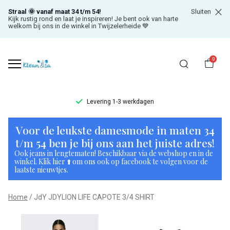
Straal 🌞 vanaf maat 34 t/m 54!
Sluiten
Kijk rustig rond en laat je inspireren! Je bent ook van harte
welkom bij ons in de winkel in Twijzelerheide 💙
0
Levering 1-3 werkdagen
JdY
Voor de leukste damesmode in maten 34
JDYLION
t/m 54 ben je bij ons aan het juiste adres!
Ook jeans in lengtematen! Beschikbaar via de webshop en in de
LIFE
winkel. Klik hier ⬆️ om ons ook op facebook te volgen voor de
laatste nieuwtjes.
CAPOTE
Home
JdY JDYLION LIFE CAPOTE 3/4 SHIRT
3/4