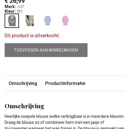
€ 26,99
Merk:
JdY
Kleur:
Wit
Dit product is uitverkocht.
TOEVOEGEN AAN WINKELWAGEN
Omschrijving
Productinformatie
Omschrijving
Heerlijke soepele blouse welke verkrijgbaar is in meerdere kleuren.
Draag de blouse zo of combineer hem met een jasje of
trui/sweater wanneer het was frisser is. De blouse is gemaakt van