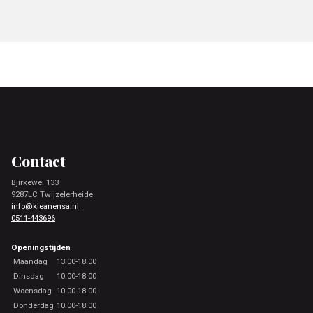
Footer
Contact
Bjirkewei 133
9287LC Twijzelerheide
info@kleanensa.nl
0511-443696
Openingstijden
Maandag
13.00-18.00
Dinsdag
10.00-18.00
Woensdag
10.00-18.00
Donderdag
10.00-18.00