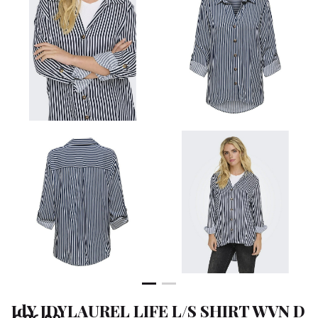
WVN
D
-
Klean
&
Sa
JdY JDYLAUREL LIFE L/S SHIRT WVN D