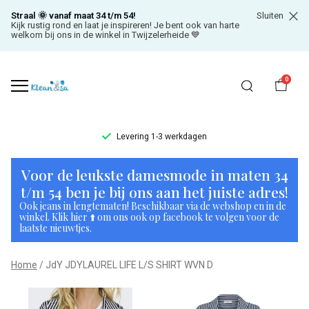
Straal 🌞 vanaf maat 34 t/m 54!
Sluiten
Kijk rustig rond en laat je inspireren! Je bent ook van harte
welkom bij ons in de winkel in Twijzelerheide 💙
0
Levering 1-3 werkdagen
JdY
Voor de leukste damesmode in maten 34
JDYLAUREL
t/m 54 ben je bij ons aan het juiste adres!
Ook jeans in lengtematen! Beschikbaar via de webshop en in de
LIFE
winkel. Klik hier ⬆️ om ons ook op facebook te volgen voor de
laatste nieuwtjes.
L/S
Home
JdY JDYLAUREL LIFE L/S SHIRT WVN D
SHIRT