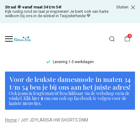
Straal 🌞 vanaf maat 34 t/m 54!
Sluiten
Kijk rustig rond en laat je inspireren! Je bent ook van harte
welkom bij ons in de winkel in Twijzelerheide 💙
0
Levering 1-3 werkdagen
JdY
Voor de leukste damesmode in maten 34
JDYLARISA
t/m 54 ben je bij ons aan het juiste adres!
Ook jeans in lengtematen! Beschikbaar via de webshop en in de
HW
winkel. Klik hier ⬆️ om ons ook op facebook te volgen voor de
laatste nieuwtjes.
SHORTS
Home
JdY JDYLARISA HW SHORTS DNM
DNM