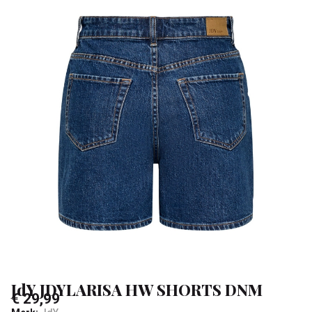
-
Klean
&
Sa
JdY JDYLARISA HW SHORTS DNM
€ 29,99