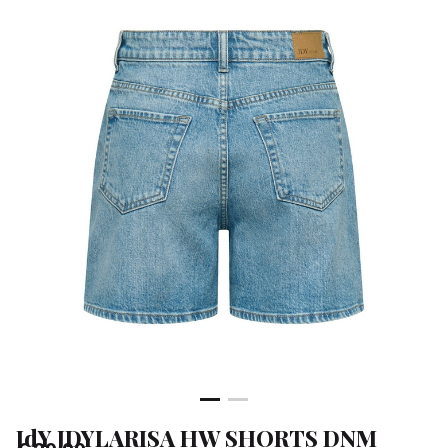
-
Klean
&
Sa
JdY JDYLARISA HW SHORTS DNM