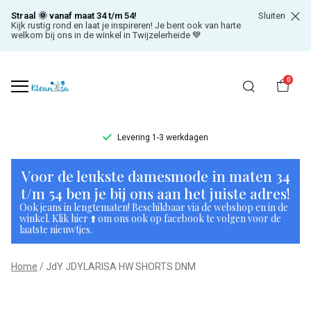
Straal 🌞 vanaf maat 34 t/m 54!
Sluiten
Kijk rustig rond en laat je inspireren! Je bent ook van harte
welkom bij ons in de winkel in Twijzelerheide 💙
0
Levering 1-3 werkdagen
JdY
Voor de leukste damesmode in maten 34
JDYLARISA
t/m 54 ben je bij ons aan het juiste adres!
Ook jeans in lengtematen! Beschikbaar via de webshop en in de
HW
winkel. Klik hier ⬆️ om ons ook op facebook te volgen voor de
laatste nieuwtjes.
SHORTS
Home
JdY JDYLARISA HW SHORTS DNM
DNM