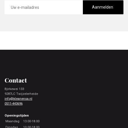
E-
mailadres
Aanmelden
Footer
Contact
Bjirkewei 133
9287LC Twijzelerheide
info@kleanensa.nl
0511-443696
Openingstijden
Maandag
13.00-18.00
Dinsdag
10.00-18.00