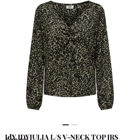
TOP
JRS
-
Klean
&
Sa
JdY JDYJULIA L/S V-NECK TOP JRS