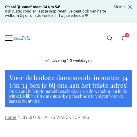
Straal 🌞 vanaf maat 34 t/m 54!
Sluiten
Kijk rustig rond en laat je inspireren! Je bent ook van harte
welkom bij ons in de winkel in Twijzelerheide 💙
0
Levering 1-3 werkdagen
JdY
Voor de leukste damesmode in maten 34
JDYJULIA
t/m 54 ben je bij ons aan het juiste adres!
Ook jeans in lengtematen! Beschikbaar via de webshop en in de
L/S
winkel. Klik hier ⬆️ om ons ook op facebook te volgen voor de
laatste nieuwtjes.
V-
Home
JdY JDYJULIA L/S V-NECK TOP JRS
NECK