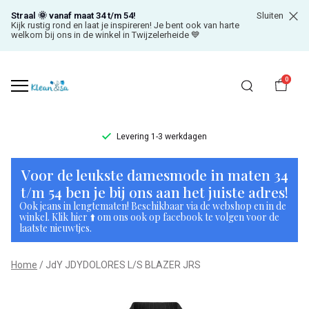
Straal 🌞 vanaf maat 34 t/m 54!
Sluiten
Kijk rustig rond en laat je inspireren! Je bent ook van harte
welkom bij ons in de winkel in Twijzelerheide 💙
0
Levering 1-3 werkdagen
JdY
Voor de leukste damesmode in maten 34
JDYDOLORES
t/m 54 ben je bij ons aan het juiste adres!
Ook jeans in lengtematen! Beschikbaar via de webshop en in de
L/S
winkel. Klik hier ⬆️ om ons ook op facebook te volgen voor de
laatste nieuwtjes.
BLAZER
Home
JdY JDYDOLORES L/S BLAZER JRS
JRS