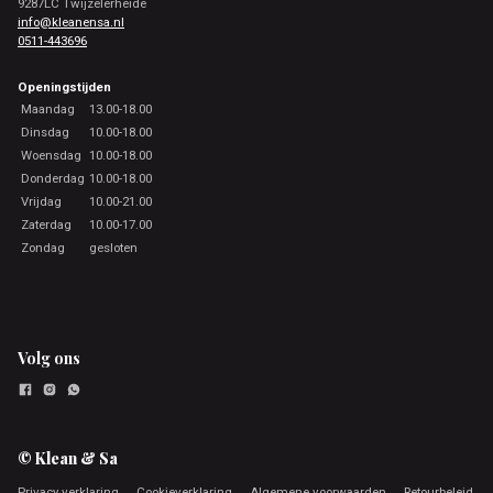
9287LC Twijzelerheide
info@kleanensa.nl
0511-443696
Openingstijden
Maandag
13.00-18.00
Dinsdag
10.00-18.00
Woensdag
10.00-18.00
Donderdag
10.00-18.00
Vrijdag
10.00-21.00
Zaterdag
10.00-17.00
Zondag
gesloten
Volg ons
© Klean & Sa
Privacy verklaring
Cookieverklaring
Algemene voorwaarden
Retourbeleid