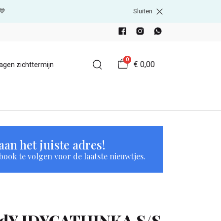
💙
Sluiten
0
€ 0,00
agen zichttermijn
an het juiste adres!
book te volgen voor de laatste nieuwtjes.
JdY JDYCATHINKA S/S