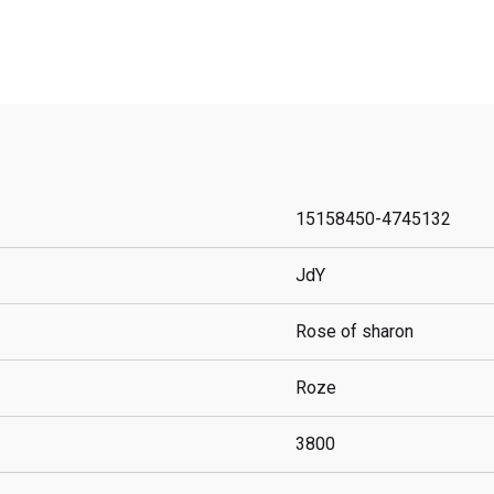
15158450-4745132
JdY
Rose of sharon
Roze
3800