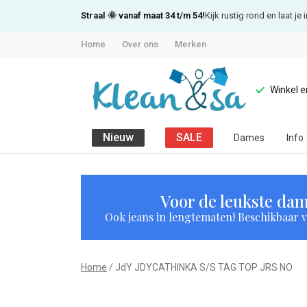
Straal 🌞 vanaf maat 34 t/m 54!
Kijk rustig rond en laat j
Home
Over ons
Merken
Winkel 
Nieuw
SALE
Dames
Info
JdY
JDYCATHINKA
Voor de leukste dam
Ook jeans in lengtematen! Beschikbaar vi
S/S
TAG
Home
JdY JDYCATHINKA S/S TAG TOP JRS NO
TOP