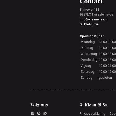
Footer
Contact
Bjirkewei 133
9287LC Twijzelerheide
info@kleanensa.nl
0511-443696
Openingstijden
Maandag
13.00-18.00
Dinsdag
10.00-18.00
Woensdag
10.00-18.00
Donderdag
10.00-18.00
Vrijdag
10.00-21.00
Zaterdag
10.00-17.00
Zondag
gesloten
Volg ons
© Klean & Sa
Privacy verklaring
Cook