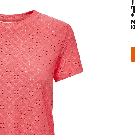
€
M
K