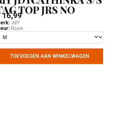
TAG TOP JRS NO
 16,99
erk:
JdY
leur:
Roze
TOEVOEGEN AAN WINKELWAGEN