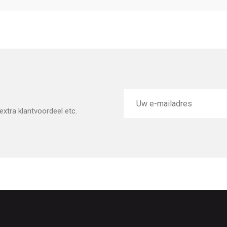
E-
mailadres
xtra klantvoordeel etc.