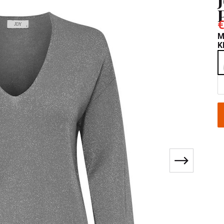
€
M
K