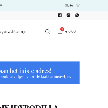
💙
Sluiten
0
€ 0,00
agen zichttermijn
an het juiste adres!
book te volgen voor de laatste nieuwtjes.
JdY JDYBODILLA