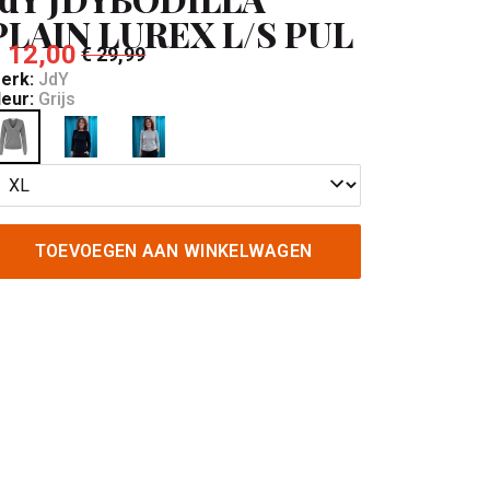
PLAIN LUREX L/S PUL
 12,00
€ 29,99
erk:
JdY
leur:
Grijs
TOEVOEGEN AAN WINKELWAGEN