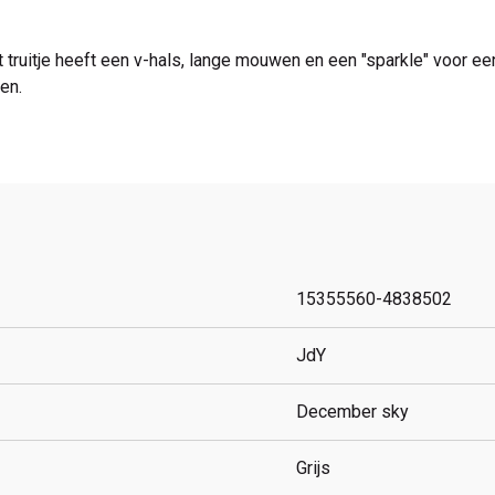
et truitje heeft een v-hals, lange mouwen en een "sparkle" voor e
en.
15355560-4838502
JdY
December sky
Grijs