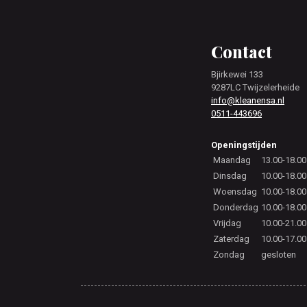
Footer
Contact
Bjirkewei 133
9287LC Twijzelerheide
info@kleanensa.nl
0511-443696
Openingstijden
Maandag
13.00-18.00
Dinsdag
10.00-18.00
Woensdag
10.00-18.00
Donderdag
10.00-18.00
Vrijdag
10.00-21.00
Zaterdag
10.00-17.00
Zondag
gesloten