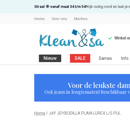
Straal 🌞 vanaf maat 34 t/m 54!
Kijk rustig rond en laat j
Home
Over ons
Merken
Winkel 
Nieuw
SALE
Dames
Info
JdY
JDYBODILLA
Voor de leukste dam
Ook jeans in lengtematen! Beschikbaar vi
PLAIN
LUREX
Home
JdY JDYBODILLA PLAIN LUREX L/S PUL
L/S