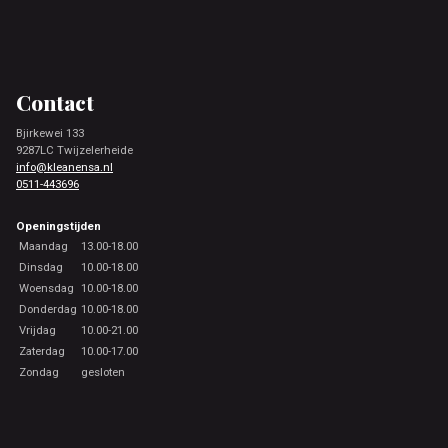
Footer
Contact
Bjirkewei 133
9287LC Twijzelerheide
info@kleanensa.nl
0511-443696
Openingstijden
Maandag
13.00-18.00
Dinsdag
10.00-18.00
Woensdag
10.00-18.00
Donderdag
10.00-18.00
Vrijdag
10.00-21.00
Zaterdag
10.00-17.00
Zondag
gesloten