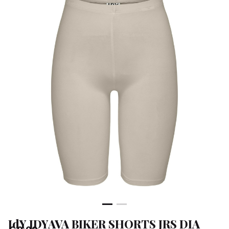
DIA
-
Klean
&
Sa
JdY JDYAVA BIKER SHORTS JRS DIA