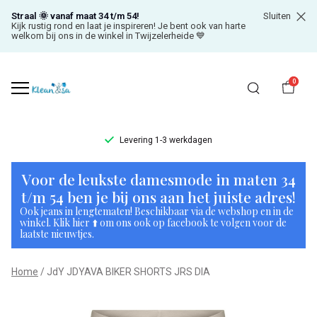
Straal 🌞 vanaf maat 34 t/m 54!
Sluiten
Kijk rustig rond en laat je inspireren! Je bent ook van harte
welkom bij ons in de winkel in Twijzelerheide 💙
0
Levering 1-3 werkdagen
JdY
Voor de leukste damesmode in maten 34
JDYAVA
t/m 54 ben je bij ons aan het juiste adres!
Ook jeans in lengtematen! Beschikbaar via de webshop en in de
BIKER
winkel. Klik hier ⬆️ om ons ook op facebook te volgen voor de
laatste nieuwtjes.
SHORTS
Home
JdY JDYAVA BIKER SHORTS JRS DIA
JRS