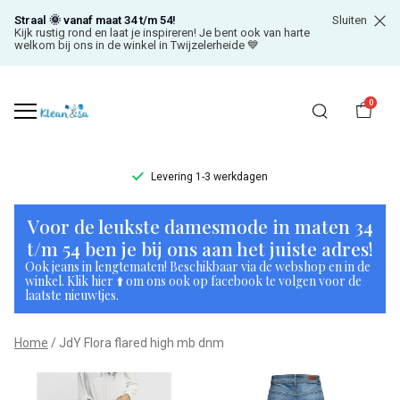
Straal 🌞 vanaf maat 34 t/m 54!
Sluiten
Kijk rustig rond en laat je inspireren! Je bent ook van harte
welkom bij ons in de winkel in Twijzelerheide 💙
0
Levering 1-3 werkdagen
JdY
Voor de leukste damesmode in maten 34
Flora
t/m 54 ben je bij ons aan het juiste adres!
Ook jeans in lengtematen! Beschikbaar via de webshop en in de
flared
winkel. Klik hier ⬆️ om ons ook op facebook te volgen voor de
laatste nieuwtjes.
high
Home
JdY Flora flared high mb dnm
mb