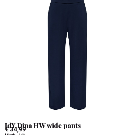
-
Klean
&
Sa
JdY Dina HW wide pants
€ 34,99