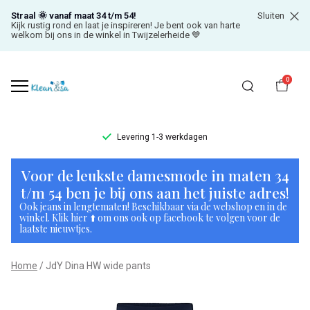
Straal 🌞 vanaf maat 34 t/m 54!
Sluiten
Kijk rustig rond en laat je inspireren! Je bent ook van harte
welkom bij ons in de winkel in Twijzelerheide 💙
0
Levering 1-3 werkdagen
JdY
Voor de leukste damesmode in maten 34
Dina
t/m 54 ben je bij ons aan het juiste adres!
Ook jeans in lengtematen! Beschikbaar via de webshop en in de
HW
winkel. Klik hier ⬆️ om ons ook op facebook te volgen voor de
laatste nieuwtjes.
wide
Home
JdY Dina HW wide pants
pants