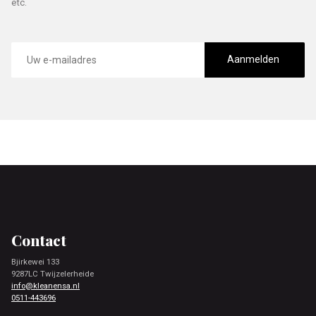
etc.
E-
mailadres
Aanmelden
Footer
Contact
Bjirkewei 133
9287LC Twijzelerheide
info@kleanensa.nl
0511-443696