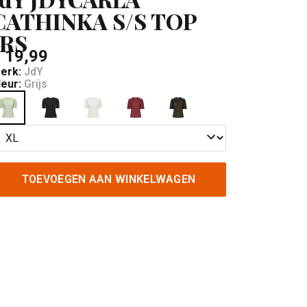
CATHINKA S/S TOP
JRS
 19,99
erk:
JdY
leur:
Grijs
TOEVOEGEN AAN WINKELWAGEN