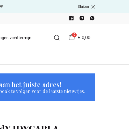
💙
Sluiten
0
€ 0,00
agen zichttermijn
an het juiste adres!
book te volgen voor de laatste nieuwtjes.
JdY JDYCARLA