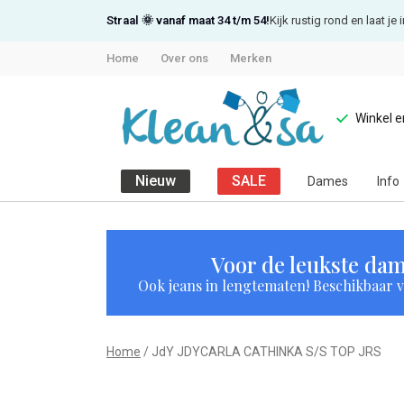
Straal 🌞 vanaf maat 34 t/m 54!
Kijk rustig rond en laat j
Home
Over ons
Merken
Winkel 
Nieuw
SALE
Dames
Info
JdY
JDYCARLA
Voor de leukste dam
Ook jeans in lengtematen! Beschikbaar vi
CATHINKA
S/S
Home
JdY JDYCARLA CATHINKA S/S TOP JRS
TOP