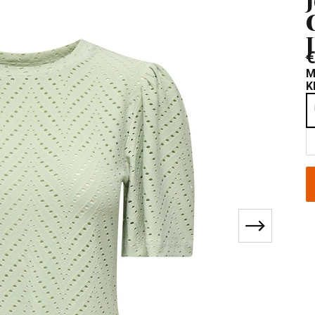
€
M
K