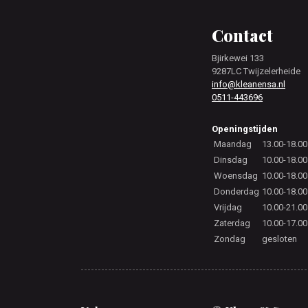
Footer
Contact
Bjirkewei 133
9287LC Twijzelerheide
info@kleanensa.nl
0511-443696
Openingstijden
Maandag
13.00-18.00
Dinsdag
10.00-18.00
Woensdag
10.00-18.00
Donderdag
10.00-18.00
Vrijdag
10.00-21.00
Zaterdag
10.00-17.00
Zondag
gesloten