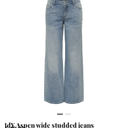
-
Klean
&
Sa
JdY Aspen wide studded jeans