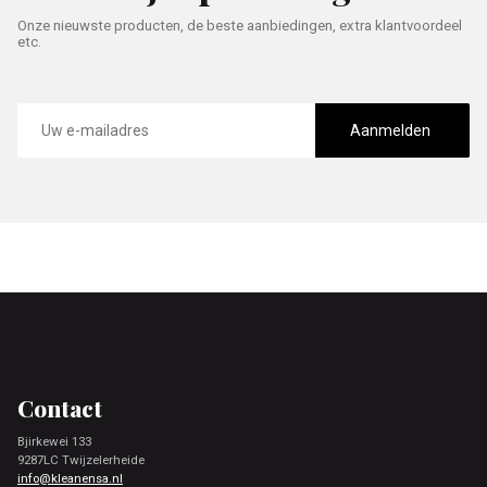
Onze nieuwste producten, de beste aanbiedingen, extra klantvoordeel
etc.
E-
mailadres
Aanmelden
Footer
Contact
Bjirkewei 133
9287LC Twijzelerheide
info@kleanensa.nl