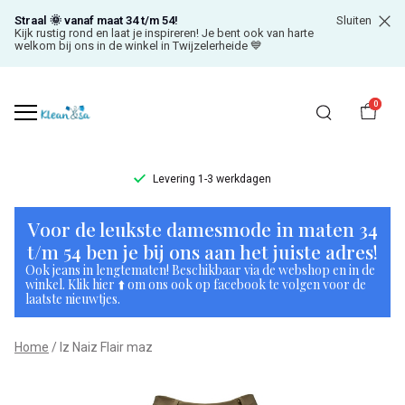
Straal 🌞 vanaf maat 34 t/m 54!
Sluiten
Kijk rustig rond en laat je inspireren! Je bent ook van harte
welkom bij ons in de winkel in Twijzelerheide 💙
0
Levering 1-3 werkdagen
Iz
Voor de leukste damesmode in maten 34
Naiz
t/m 54 ben je bij ons aan het juiste adres!
Ook jeans in lengtematen! Beschikbaar via de webshop en in de
Flair
winkel. Klik hier ⬆️ om ons ook op facebook te volgen voor de
laatste nieuwtjes.
maz
Home
Iz Naiz Flair maz
-