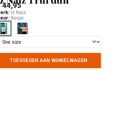
 44,95
erk:
Iz Naiz
leur:
Beige
TOEVOEGEN AAN WINKELWAGEN