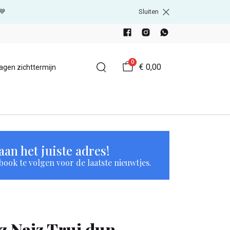
💙
Sluiten
0
€ 0,00
agen zichttermijn
an het juiste adres!
book te volgen voor de laatste nieuwtjes.
Iz Naiz Trui dun