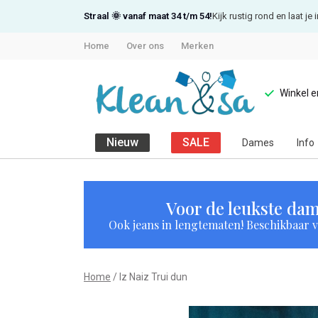
Straal 🌞 vanaf maat 34 t/m 54!
Kijk rustig rond en laat j
Home
Over ons
Merken
Winkel 
Nieuw
SALE
Dames
Info
Iz
Naiz
Voor de leukste dam
Ook jeans in lengtematen! Beschikbaar vi
Trui
dun
Home
Iz Naiz Trui dun
-