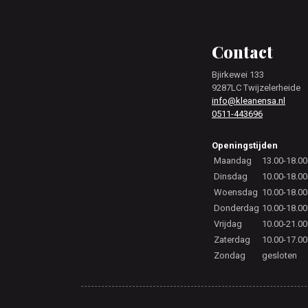
Footer
Contact
Bjirkewei 133
9287LC Twijzelerheide
info@kleanensa.nl
0511-443696
Openingstijden
Maandag
13.00-18.00
Dinsdag
10.00-18.00
Woensdag
10.00-18.00
Donderdag
10.00-18.00
Vrijdag
10.00-21.00
Zaterdag
10.00-17.00
Zondag
gesloten