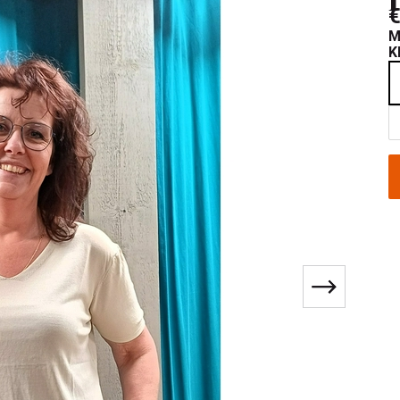
€
M
K