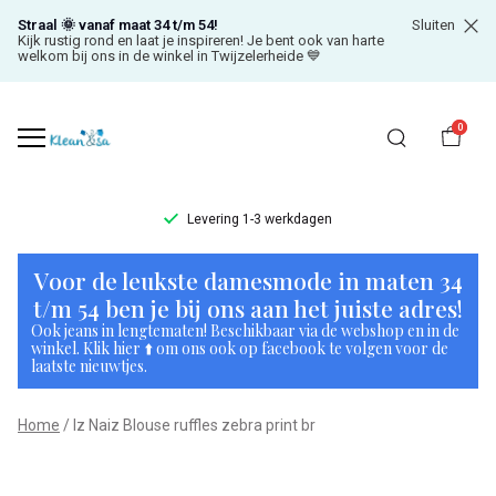
Straal 🌞 vanaf maat 34 t/m 54!
Sluiten
Kijk rustig rond en laat je inspireren! Je bent ook van harte
welkom bij ons in de winkel in Twijzelerheide 💙
0
Levering 1-3 werkdagen
Iz
Voor de leukste damesmode in maten 34
Naiz
t/m 54 ben je bij ons aan het juiste adres!
Ook jeans in lengtematen! Beschikbaar via de webshop en in de
Blouse
winkel. Klik hier ⬆️ om ons ook op facebook te volgen voor de
laatste nieuwtjes.
ruffles
Home
Iz Naiz Blouse ruffles zebra print br
zebra