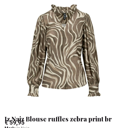
print
br
-
Klean
&
Sa
Iz Naiz Blouse ruffles zebra print br
€ 59,95